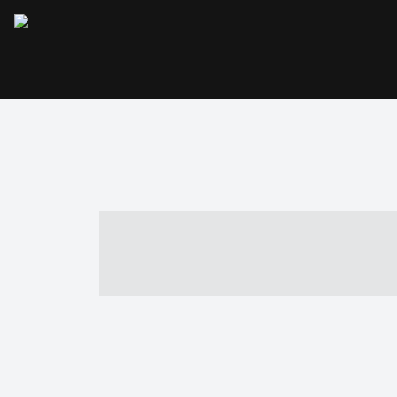
----- ----- -- -
- ------