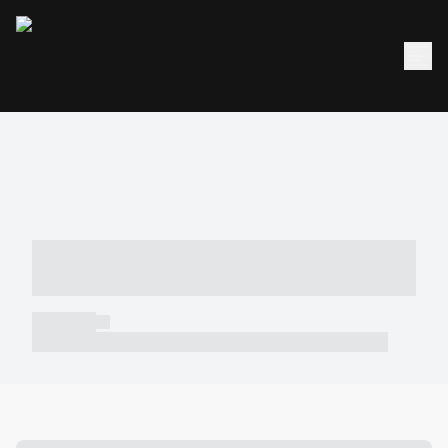
----- ----- -- ------ ---- ---- -- ----- -----
----- --- ------
----- -----
----- ----- -- ------ ---- ---- -- ----- ----- ----- --- ------