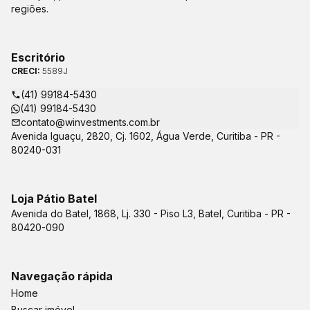
regiões.
Escritório
CRECI:
5589J
(41) 99184-5430
(41) 99184-5430
contato@winvestments.com.br
Avenida Iguaçu, 2820, Cj. 1602, Água Verde, Curitiba - PR -
80240-031
Loja Pátio Batel
Avenida do Batel, 1868, Lj. 330 - Piso L3, Batel, Curitiba - PR -
80420-090
Navegação rápida
Home
Buscar imóvel