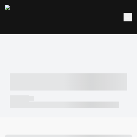
----- ----- -- ------ ---- ---- -- ----- -----
----- --- ------
----- -----
----- ----- -- ------ ---- ---- -- ----- ----- ----- --- ------