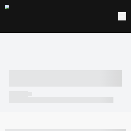
----- ----- -- ------ ---- ---- -- ----- -----
----- --- ------
----- -----
----- ----- -- ------ ---- ---- -- ----- ----- ----- --- ------