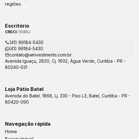
regiões.
Escritório
CRECI:
5589J
(41) 99184-5430
(41) 99184-5430
contato@winvestments.com.br
Avenida Iguaçu, 2820, Cj. 1602, Água Verde, Curitiba - PR -
80240-031
Loja Pátio Batel
Avenida do Batel, 1868, Lj. 330 - Piso L3, Batel, Curitiba - PR -
80420-090
Navegação rápida
Home
Buscar imóvel