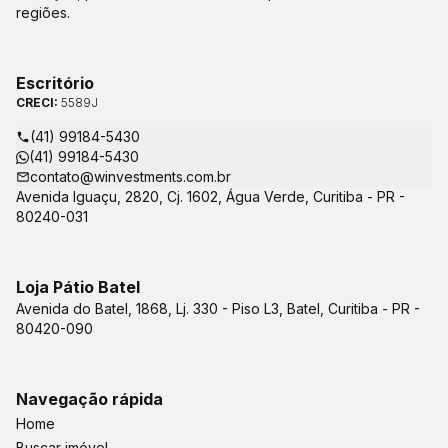
regiões.
Escritório
CRECI:
5589J
(41) 99184-5430
(41) 99184-5430
contato@winvestments.com.br
Avenida Iguaçu, 2820, Cj. 1602, Água Verde, Curitiba - PR -
80240-031
Loja Pátio Batel
Avenida do Batel, 1868, Lj. 330 - Piso L3, Batel, Curitiba - PR -
80420-090
Navegação rápida
Home
Buscar imóvel