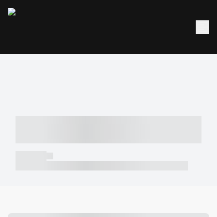
----- ----- -- ------ ---- ---- -- ----- -----
----- --- ------
----- -----
----- ----- -- ------ ---- ---- -- ----- ----- ----- --- ------