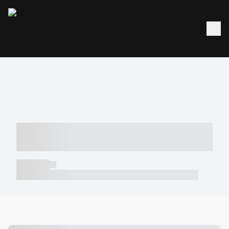
----- ----- -- ------ ---- ---- -- ----- -----
----- --- ------
----- -----
----- ----- -- ------ ---- ---- -- ----- ----- ----- --- ------