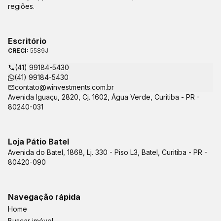
regiões.
Escritório
CRECI:
5589J
(41) 99184-5430
(41) 99184-5430
contato@winvestments.com.br
Avenida Iguaçu, 2820, Cj. 1602, Água Verde, Curitiba - PR -
80240-031
Loja Pátio Batel
Avenida do Batel, 1868, Lj. 330 - Piso L3, Batel, Curitiba - PR -
80420-090
Navegação rápida
Home
Buscar imóvel