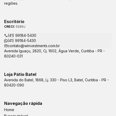
regiões.
Escritório
CRECI:
5589J
(41) 99184-5430
(41) 99184-5430
contato@winvestments.com.br
Avenida Iguaçu, 2820, Cj. 1602, Água Verde, Curitiba - PR -
80240-031
Loja Pátio Batel
Avenida do Batel, 1868, Lj. 330 - Piso L3, Batel, Curitiba - PR -
80420-090
Navegação rápida
Home
Buscar imóvel