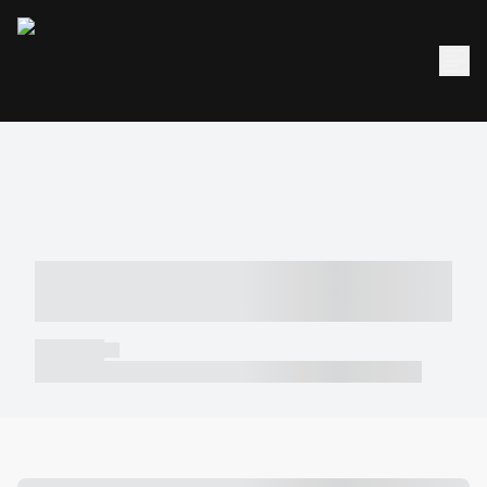
----- ----- -- ------ ---- ---- -- ----- -----
----- --- ------
----- -----
----- ----- -- ------ ---- ---- -- ----- ----- ----- --- ------