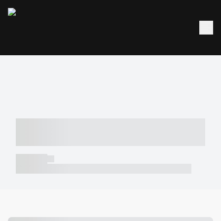
----- ----- -- ------ ---- ---- -- ----- -----
----- --- ------
----- -----
----- ----- -- ------ ---- ---- -- ----- ----- ----- --- ------