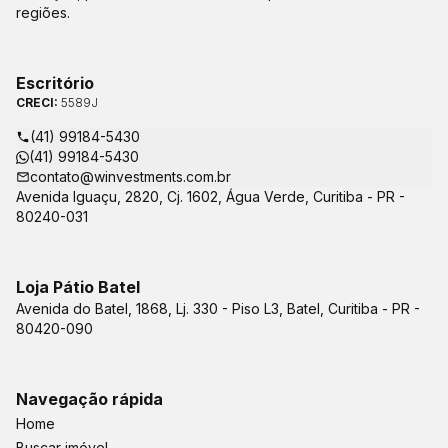
regiões.
Escritório
CRECI:
5589J
(41) 99184-5430
(41) 99184-5430
contato@winvestments.com.br
Avenida Iguaçu, 2820, Cj. 1602, Água Verde, Curitiba - PR -
80240-031
Loja Pátio Batel
Avenida do Batel, 1868, Lj. 330 - Piso L3, Batel, Curitiba - PR -
80420-090
Navegação rápida
Home
Buscar imóvel