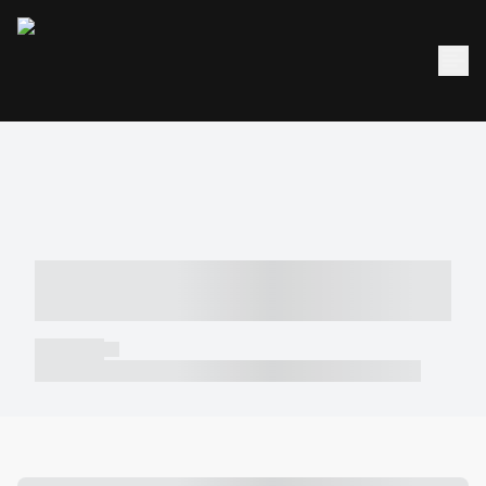
----- ----- -- ------ ---- ---- -- ----- -----
----- --- ------
----- -----
----- ----- -- ------ ---- ---- -- ----- ----- ----- --- ------