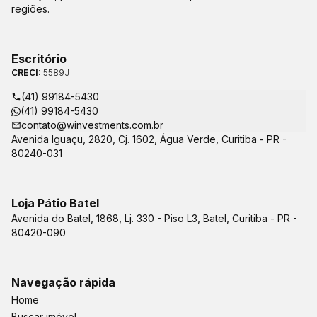
regiões.
Escritório
CRECI:
5589J
(41) 99184-5430
(41) 99184-5430
contato@winvestments.com.br
Avenida Iguaçu, 2820, Cj. 1602, Água Verde, Curitiba - PR -
80240-031
Loja Pátio Batel
Avenida do Batel, 1868, Lj. 330 - Piso L3, Batel, Curitiba - PR -
80420-090
Navegação rápida
Home
Buscar imóvel