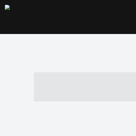
----- ----- -- -
- ------