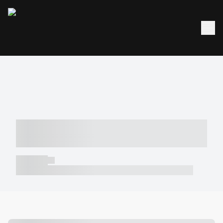
----- ----- -- ------ ---- ---- -- ----- -----
----- --- ------
----- -----
----- ----- -- ------ ---- ---- -- ----- ----- ----- --- ------