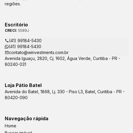
regiões.
Escritório
CRECI:
5589J
(41) 99184-5430
(41) 99184-5430
contato@winvestments.com.br
Avenida Iguaçu, 2820, Cj. 1602, Água Verde, Curitiba - PR -
80240-031
Loja Pátio Batel
Avenida do Batel, 1868, Lj. 330 - Piso L3, Batel, Curitiba - PR -
80420-090
Navegação rápida
Home
Buscar imóvel