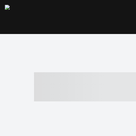
----- ----- -- -
- ------