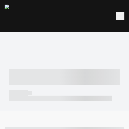
----- ----- -- ------ ---- ---- -- ----- -----
----- --- ------
----- -----
----- ----- -- ------ ---- ---- -- ----- ----- ----- --- ------