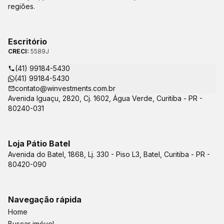
regiões.
Escritório
CRECI:
5589J
(41) 99184-5430
(41) 99184-5430
contato@winvestments.com.br
Avenida Iguaçu, 2820, Cj. 1602, Água Verde, Curitiba - PR -
80240-031
Loja Pátio Batel
Avenida do Batel, 1868, Lj. 330 - Piso L3, Batel, Curitiba - PR -
80420-090
Navegação rápida
Home
Buscar imóvel