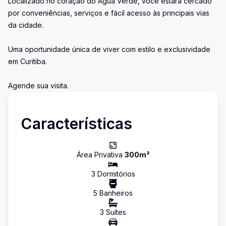
Localizado no coração do Água Verde, você estará cercado
por conveniências, serviços e fácil acesso às principais vias
da cidade.
Uma oportunidade única de viver com estilo e exclusividade
em Curitiba.
Agende sua visita.
Características
Área Privativa
300
m²
3
Dormitório
s
5
Banheiro
s
3
Suíte
s