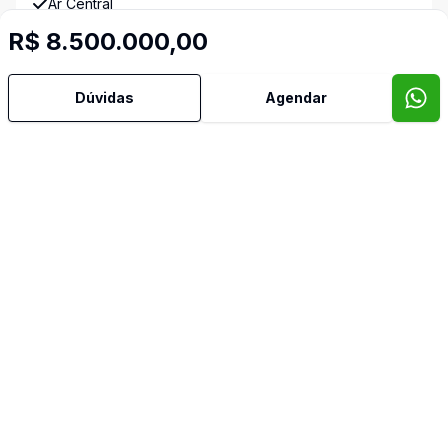
Ar Central
R$ 8.500.000,00
Ar Condicionado
Dúvidas
Agendar
Área de Serviço
Armários Embutidos
Banheiro Social
Churrasqueira
Copa
Copa Cozinha
Cozinha