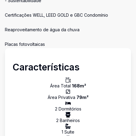
- Sustentabilidade
Certificações WELL, LEED GOLD e GBC Condomínio
Reaproveitamento de água da chuva
Placas fotovoltaicas
Características
Área Total
168
m²
Área Privativa
79
m²
2
Dormitório
s
2
Banheiro
s
1
Suíte