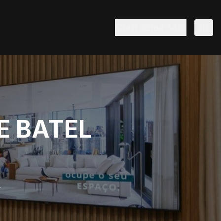
(41) 99184-5430
E BATEL
A