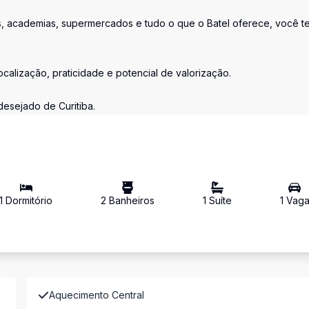
 academias, supermercados e tudo o que o Batel oferece, você te
ocalização, praticidade e potencial de valorização.
esejado de Curitiba.
1
Dormitório
2
Banheiro
s
1
Suíte
1
Vag
Aquecimento Central