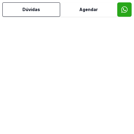
Aceita Pet
Dúvidas
Agendar
Água Quente
Ar Condicionado
Área de Serviço
Armários Embutidos
Banheiro Social
Churrasqueira
Cozinha Americana
Cozinha Planejada