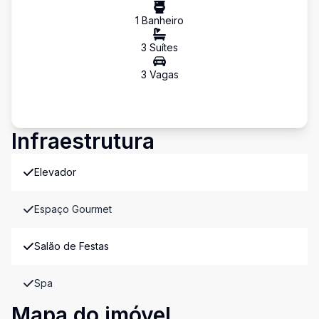
1
Banheiro
3
Suíte
s
3
Vaga
s
Infraestrutura
Elevador
Espaço Gourmet
Salão de Festas
Spa
Mapa do imóvel