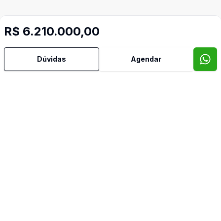
R$ 6.210.000,00
Dúvidas
Agendar
Imóveis semelhantes
Confira imóveis semelhantes
Cód:
906909
Comparar