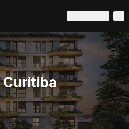
(41) 99184-5430
 Curitiba