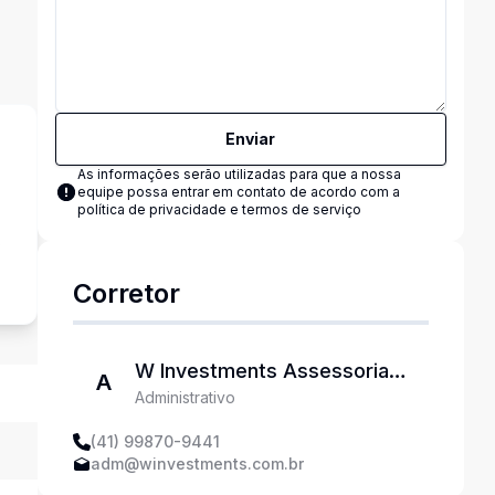
Enviar
As informações serão utilizadas para que a nossa
equipe possa entrar em contato de acordo com a
política de privacidade e termos de serviço
s
Corretor
W Investments Assessoria
A
Administrativo
Imobiliária
(41) 99870-9441
adm@winvestments.com.br