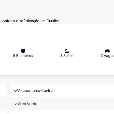
onforto e sofisticação em Curitiba.
5
Banheiro
s
3
Suíte
s
3
Vaga
Aquecimento Central
Área Verde