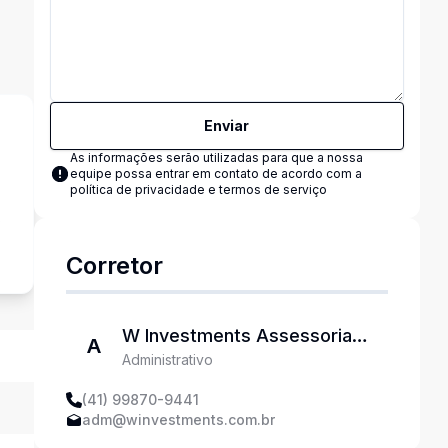
Enviar
As informações serão utilizadas para que a nossa
equipe possa entrar em contato de acordo com a
política de privacidade e termos de serviço
s
Corretor
W Investments Assessoria
A
Administrativo
Imobiliária
(41) 99870-9441
adm@winvestments.com.br