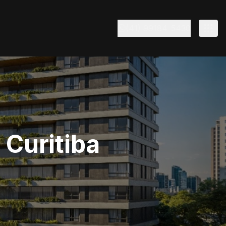
(41) 99184-5430
 Curitiba