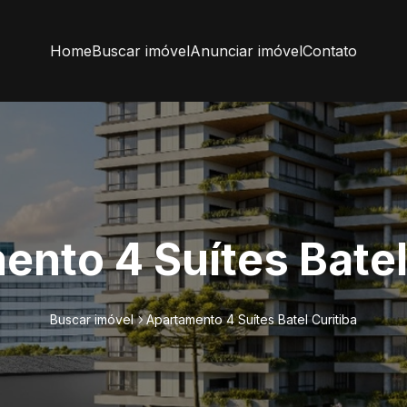
Home
Buscar imóvel
Anunciar imóvel
Contato
nto 4 Suítes Batel
Buscar imóvel
Apartamento 4 Suítes Batel Curitiba