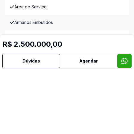
Área de Serviço
Armários Embutidos
Banheiro Social
R$ 2.500.000,00
Bar
Dúvidas
Agendar
Churrasqueira
Copa
Copa Cozinha
Cozinha Americana
Dormitório com Armários