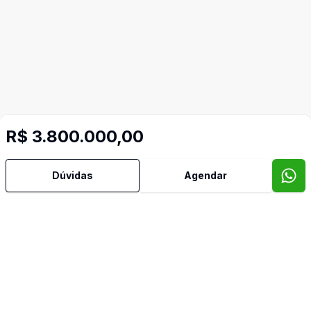
R$ 3.800.000,00
Dúvidas
Agendar
Imóveis semelhantes
Confira imóveis semelhantes
Cód:
906347
Comparar
Có