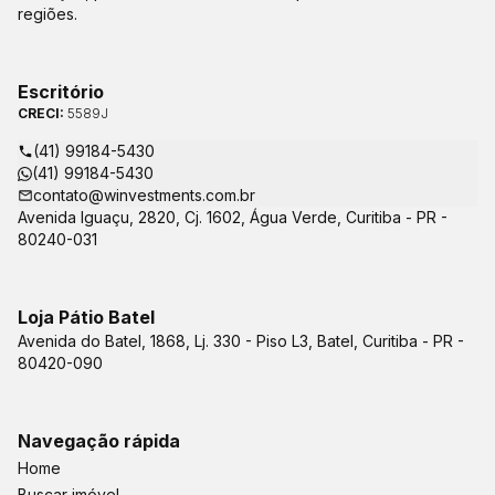
regiões.
Escritório
CRECI:
5589J
(41) 99184-5430
(41) 99184-5430
contato@winvestments.com.br
Avenida Iguaçu, 2820, Cj. 1602, Água Verde, Curitiba - PR -
80240-031
Loja Pátio Batel
Avenida do Batel, 1868, Lj. 330 - Piso L3, Batel, Curitiba - PR -
80420-090
Navegação rápida
Home
Buscar imóvel