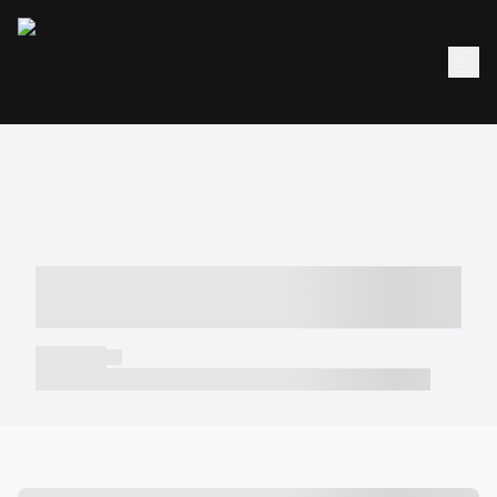
----- ----- -- ------ ---- ---- -- ----- -----
----- --- ------
----- -----
----- ----- -- ------ ---- ---- -- ----- ----- ----- --- ------