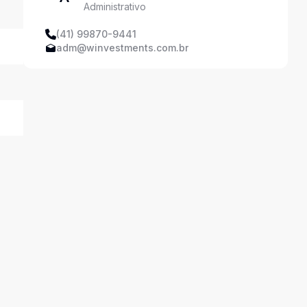
Administrativo
Imobiliária
(41) 99870-9441
adm@winvestments.com.br