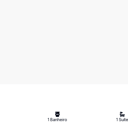
1
Banheiro
1
Suít