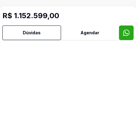
R$ 1.152.599,00
Dúvidas
Agendar
Imóveis semelhantes
Confira imóveis semelhantes
Cód:
AP906138
Comparar