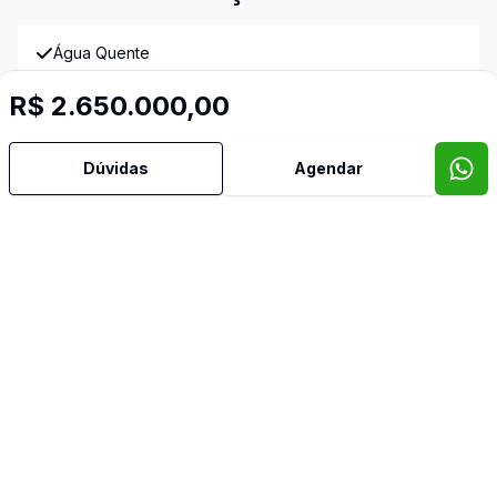
Água Quente
R$ 2.650.000,00
Ar Condicionado
Dúvidas
Agendar
Área de Serviço
Armários Embutidos
Banheiro Social
Churrasqueira
Cozinha
Cozinha Planejada