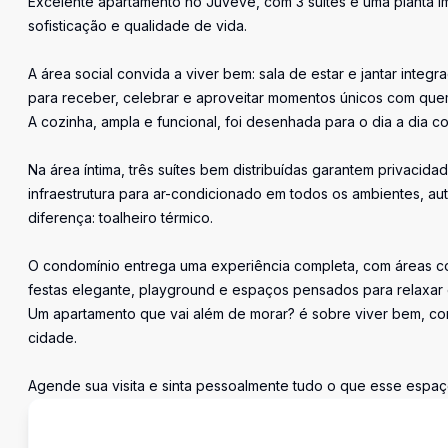
Excelente apartamento no Juvevê, com 3 suítes e uma planta 
sofisticação e qualidade de vida.
A área social convida a viver bem: sala de estar e jantar inte
para receber, celebrar e aproveitar momentos únicos com que
A cozinha, ampla e funcional, foi desenhada para o dia a dia c
Na área íntima, três suítes bem distribuídas garantem privacid
infraestrutura para ar-condicionado em todos os ambientes, au
diferença: toalheiro térmico.
O condomínio entrega uma experiência completa, com áreas co
festas elegante, playground e espaços pensados para relaxar 
Um apartamento que vai além de morar? é sobre viver bem, com
cidade.
Agende sua visita e sinta pessoalmente tudo o que esse espa