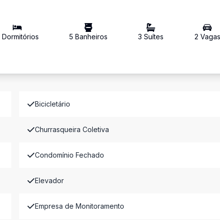
Dormitório
s
5
Banheiro
s
3
Suíte
s
2
Vaga
Bicicletário
Churrasqueira Coletiva
Condomínio Fechado
Elevador
Empresa de Monitoramento