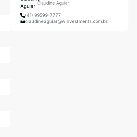
Claudine Aguiar
Imobiliária
(41) 99599-7777
claudineaguiar@winvestments.com.br