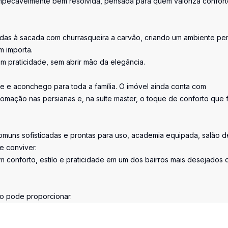
impecavelmente bem resolvida, pensada para quem valoriza confort
gradas à sacada com churrasqueira a carvão, criando um ambiente per
m importa.
om praticidade, sem abrir mão da elegância.
ade e aconchego para toda a família. O imóvel ainda conta com
tomação nas persianas e, na suíte master, o toque de conforto que 
muns sofisticadas e prontas para uso, academia equipada, salão d
e conviver.
 conforto, estilo e praticidade em um dos bairros mais desejados 
ço pode proporcionar.