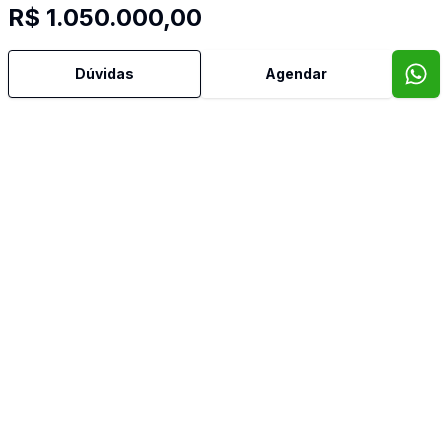
R$ 1.050.000,00
Dúvidas
Agendar
Mais informações
Aceita Pet
Água Quente
Área de Serviço
Banheiro Social
Cozinha
Espera para Split