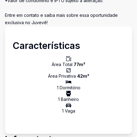
*Valor de condomínio e IPTU sujeito a alteração.
Entre em contato e saiba mais sobre essa oportunidade
exclusiva no Juvevê!
Características
Área Total
77
m²
Área Privativa
42
m²
1
Dormitório
1
Banheiro
1
Vaga