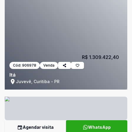
R$ 1.309.422,40
Cód:
906978
Venda
Itá
Juvevê, Curitiba - PR
Agendar visita
WhatsApp