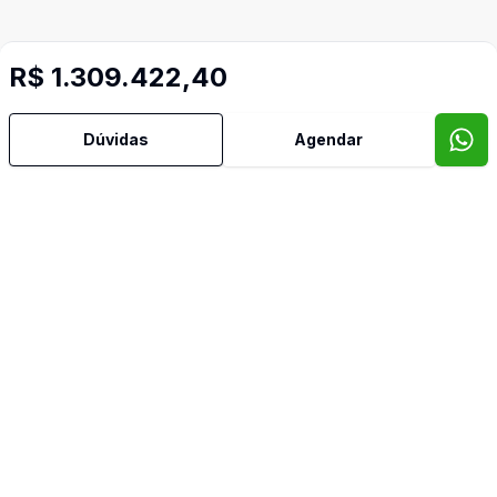
R$ 1.309.422,40
Dúvidas
Agendar
Mais informações
Sistema de Alarme
Área de Serviço
Churrasqueira
Cozinha
Lavabo