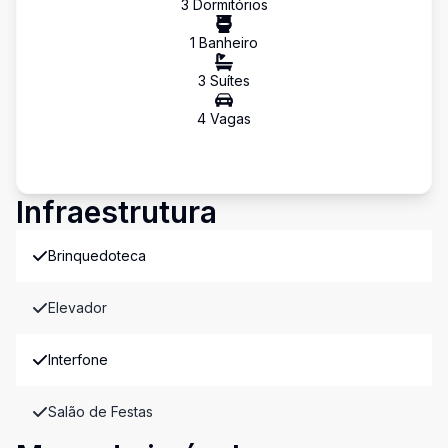
3
Dormitório
s
1
Banheiro
3
Suíte
s
4
Vaga
s
Infraestrutura
Brinquedoteca
Elevador
Interfone
Salão de Festas