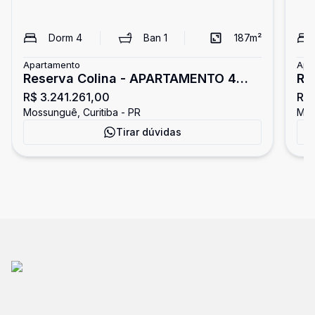
Dorm
4
Ban
1
187
m²
Apartamento
Apa
Reserva Colina - APARTAMENTO 4
RE
R$ 3.241.261,00
R$ 
QUARTOS ECOVILLE CURITIBA
GA
Mossunguê, Curitiba - PR
Mos
CU
Tirar dúvidas