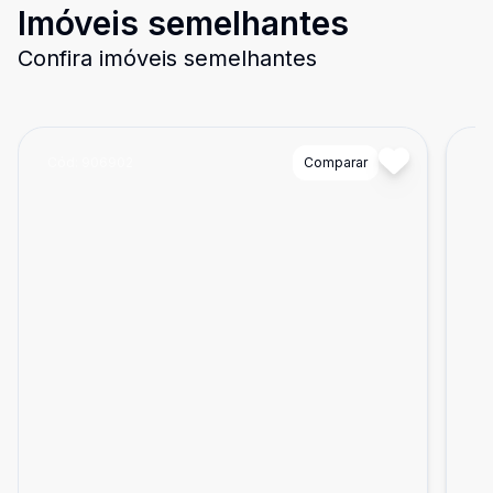
Imóveis semelhantes
Confira imóveis semelhantes
Cód:
906902
Comparar
Có