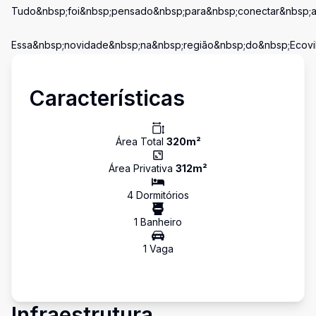
Tudo&nbsp;foi&nbsp;pensado&nbsp;para&nbsp;conectar&nbsp;a&
Essa&nbsp;novidade&nbsp;na&nbsp;região&nbsp;do&nbsp;Ecovi
Características
Área Total
320
m²
Área Privativa
312
m²
4
Dormitório
s
1
Banheiro
1
Vaga
Infraestrutura