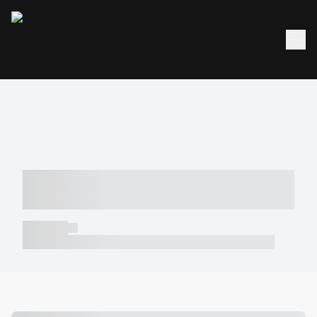
----- ----- -- ------ ---- ---- -- ----- -----
----- --- ------
----- -----
----- ----- -- ------ ---- ---- -- ----- ----- ----- --- ------