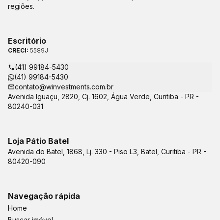
regiões.
Escritório
CRECI:
5589J
(41) 99184-5430
(41) 99184-5430
contato@winvestments.com.br
Avenida Iguaçu, 2820, Cj. 1602, Água Verde, Curitiba - PR -
80240-031
Loja Pátio Batel
Avenida do Batel, 1868, Lj. 330 - Piso L3, Batel, Curitiba - PR -
80420-090
Navegação rápida
Home
Buscar imóvel