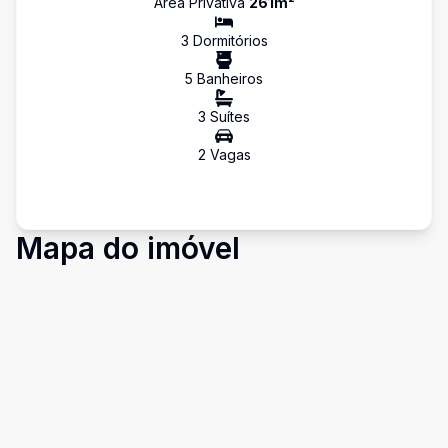
Área Privativa
261
m²
3
Dormitório
s
5
Banheiro
s
3
Suíte
s
2
Vaga
s
Mapa do imóvel