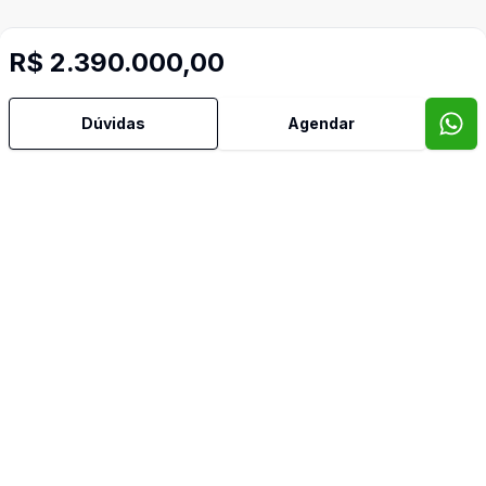
R$ 2.390.000,00
Dúvidas
Agendar
Imóveis semelhantes
Confira imóveis semelhantes
Cód:
CA0202
Comparar