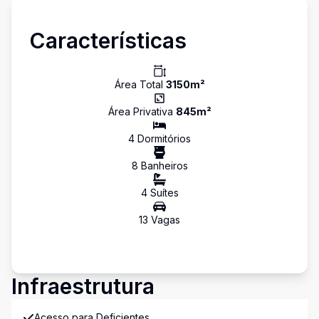
Características
Área Total
3150
m²
Área Privativa
845
m²
4
Dormitório
s
8
Banheiro
s
4
Suíte
s
13
Vaga
s
Infraestrutura
Acesso para Deficientes