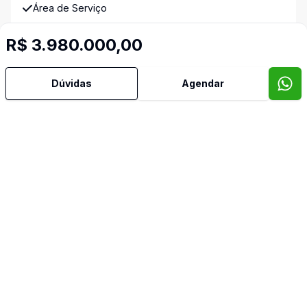
Área de Serviço
R$ 3.980.000,00
Armários Embutidos
Banheiro Social
Dúvidas
Agendar
Bar
Churrasqueira
Copa
Copa Cozinha
Cozinha
Cozinha Americana