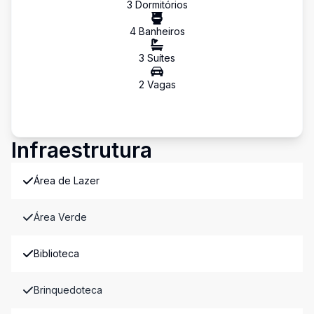
3
Dormitório
s
4
Banheiro
s
3
Suíte
s
2
Vaga
s
Infraestrutura
Área de Lazer
Área Verde
Biblioteca
Brinquedoteca