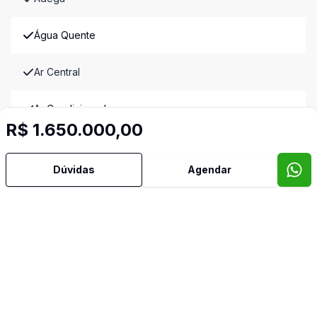
Água Quente
Ar Central
Ar Condicionado
R$ 1.650.000,00
Área de Serviço
Dúvidas
Agendar
Armários Embutidos
Banheiro Social
Bar
Churrasqueira