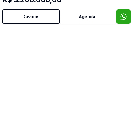
Área de Serviço
Dúvidas
Agendar
Armários Embutidos
Churrasqueira
Cozinha Americana
Cozinha Planejada
Dormitório com Armários
Estar Íntimo
Lavabo
Mobiliado