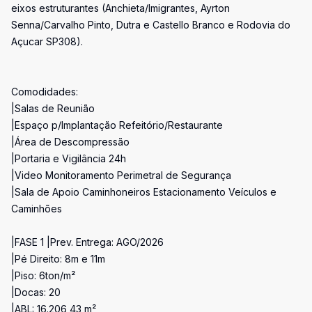
eixos estruturantes (Anchieta/Imigrantes, Ayrton
Senna/Carvalho Pinto, Dutra e Castello Branco e Rodovia do
Açucar SP308).
Comodidades:
|Salas de Reunião
|Espaço p/Implantação Refeitório/Restaurante
|Área de Descompressão
|Portaria e Vigilância 24h
|Video Monitoramento Perimetral de Segurança
|Sala de Apoio Caminhoneiros Estacionamento Veículos e
Caminhões
|FASE 1 |Prev. Entrega: AGO/2026
|Pé Direito: 8m e 11m
|Piso: 6ton/m²
|Docas: 20
|ABL: 16.206,43 m²