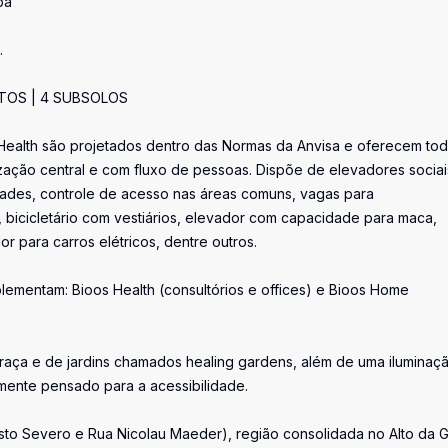
ba
.
NTOS | 4 SUBSOLOS
 Health são projetados dentro das Normas da Anvisa e oferecem tod
ização central e com fluxo de pessoas. Dispõe de elevadores sociai
ades, controle de acesso nas áreas comuns, vagas para
icicletário com vestiários, elevador com capacidade para maca,
 para carros elétricos, dentre outros.
ementam: Bioos Health (consultórios e offices) e Bioos Home
raça e de jardins chamados healing gardens, além de uma iluminaç
amente pensado para a acessibilidade.
to Severo e Rua Nicolau Maeder), região consolidada no Alto da Gl