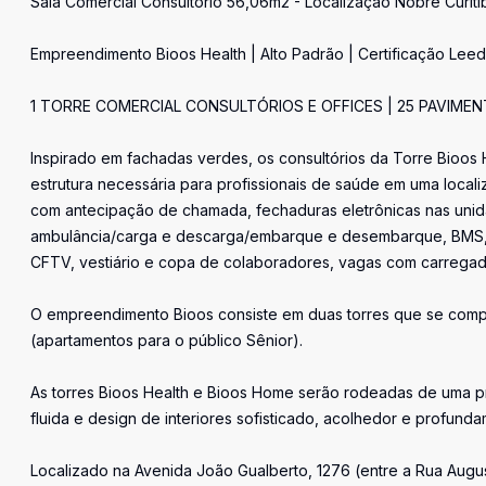
Sala Comercial Consultório 56,06m2 - Localização Nobre Curiti
Empreendimento Bioos Health | Alto Padrão | Certificação Leed
1 TORRE COMERCIAL CONSULTÓRIOS E OFFICES | 25 PAVIME
Inspirado em fachadas verdes, os consultórios da Torre Bioos
estrutura necessária para profissionais de saúde em uma local
com antecipação de chamada, fechaduras eletrônicas nas unid
ambulância/carga e descarga/embarque e desembarque, BMS, b
CFTV, vestiário e copa de colaboradores, vagas com carregador
O empreendimento Bioos consiste em duas torres que se compl
(apartamentos para o público Sênior).
As torres Bioos Health e Bioos Home serão rodeadas de uma p
fluida e design de interiores sofisticado, acolhedor e profund
Localizado na Avenida João Gualberto, 1276 (entre a Rua Augus