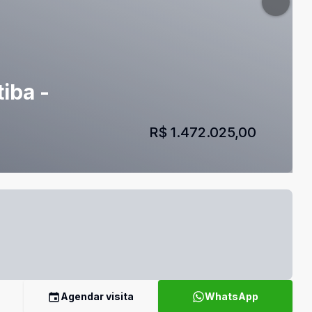
iba -
R$ 1.472.025,00
Agendar visita
WhatsApp