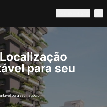
(41) 99184-5430
 Localização
tável para seu
tentável para seu negócio