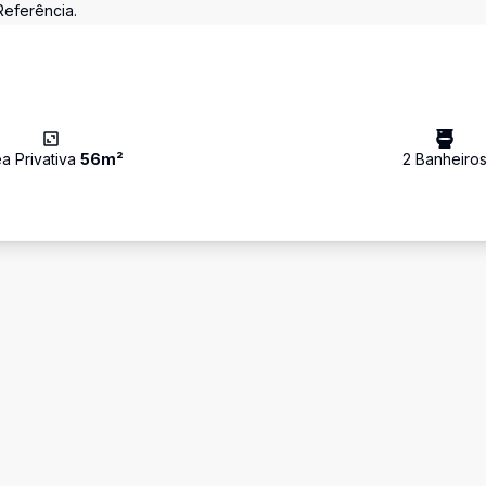
Referência.
a Privativa
56
m²
2
Banheiro