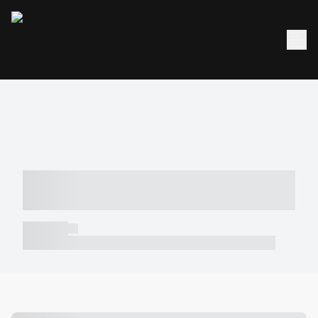
----- ----- -- ------ ---- ---- -- ----- -----
----- --- ------
----- -----
----- ----- -- ------ ---- ---- -- ----- ----- ----- --- ------