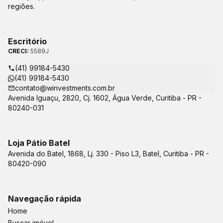
regiões.
Escritório
CRECI:
5589J
(41) 99184-5430
(41) 99184-5430
contato@winvestments.com.br
Avenida Iguaçu, 2820, Cj. 1602, Água Verde, Curitiba - PR -
80240-031
Loja Pátio Batel
Avenida do Batel, 1868, Lj. 330 - Piso L3, Batel, Curitiba - PR -
80420-090
Navegação rápida
Home
Buscar imóvel