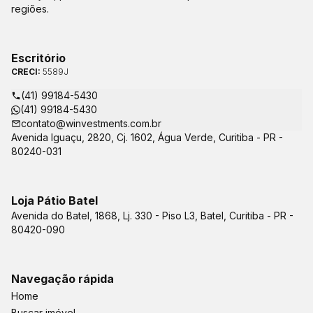
regiões.
Escritório
CRECI:
5589J
(41) 99184-5430
(41) 99184-5430
contato@winvestments.com.br
Avenida Iguaçu, 2820, Cj. 1602, Água Verde, Curitiba - PR -
80240-031
Loja Pátio Batel
Avenida do Batel, 1868, Lj. 330 - Piso L3, Batel, Curitiba - PR -
80420-090
Navegação rápida
Home
Buscar imóvel