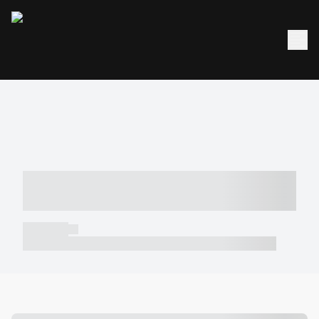
----- ----- -- ------ ---- ---- -- ----- -----
----- --- ------
----- -----
----- ----- -- ------ ---- ---- -- ----- ----- ----- --- ------