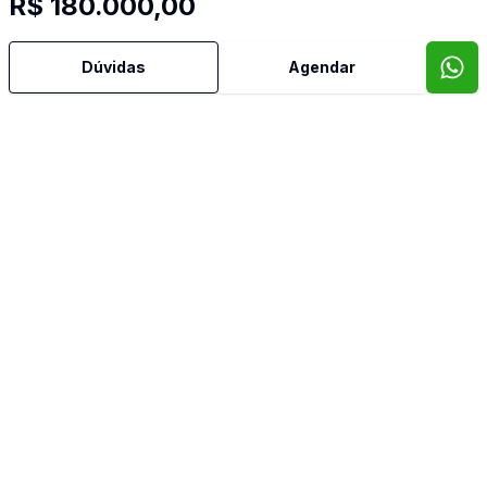
R$ 180.000,00
Dúvidas
Agendar
Cód:
CJ0121
Comparar
79
m²