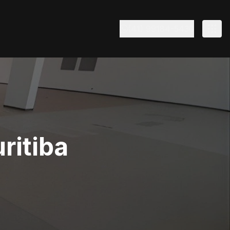
(41) 99184-5430
ritiba