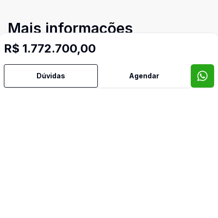
Mais informações
R$ 1.772.700,00
Água Quente
Dúvidas
Agendar
Área de Serviço
Banho Auxiliar
Churrasqueira
Cozinha
Espera para Split
Hidromassagem