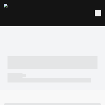
----- ----- -- ------ ---- ---- -- ----- -----
----- --- ------
----- -----
----- ----- -- ------ ---- ---- -- ----- ----- ----- --- ------