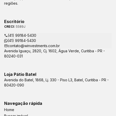
regiões.
Escritório
CRECI:
5589J
(41) 99184-5430
(41) 99184-5430
contato@winvestments.com.br
Avenida Iguaçu, 2820, Cj. 1602, Água Verde, Curitiba - PR -
80240-031
Loja Pátio Batel
Avenida do Batel, 1868, Lj. 330 - Piso L3, Batel, Curitiba - PR -
80420-090
Navegação rápida
Home
Buscar imóvel