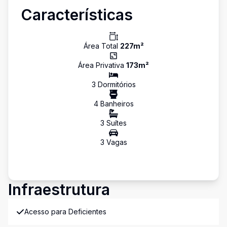
Características
Área Total
227
m²
Área Privativa
173
m²
3
Dormitório
s
4
Banheiro
s
3
Suíte
s
3
Vaga
s
Infraestrutura
Acesso para Deficientes