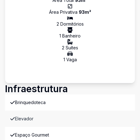
Área Total
93
m²
Área Privativa
93
m²
2
Dormitório
s
1
Banheiro
2
Suíte
s
1
Vaga
Infraestrutura
Brinquedoteca
Elevador
Espaço Gourmet