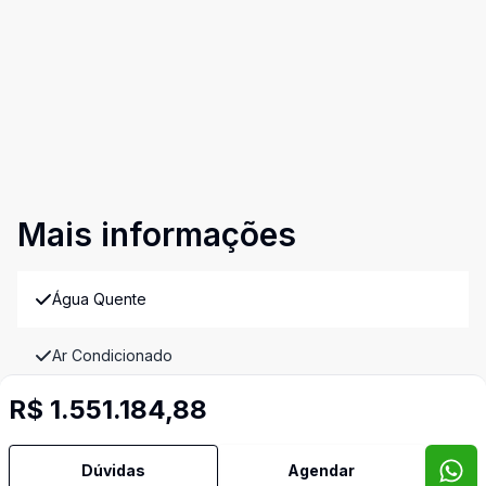
Mais informações
Água Quente
Ar Condicionado
R$ 1.551.184,88
Área de Serviço
Banheiro Social
Dúvidas
Agendar