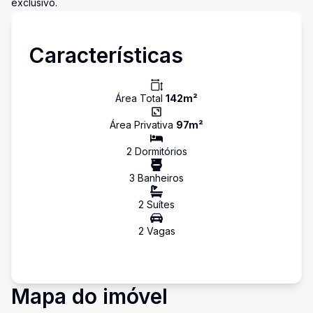
exclusivo.
Características
Área Total
142
m²
Área Privativa
97
m²
2
Dormitório
s
3
Banheiro
s
2
Suíte
s
2
Vaga
s
Mapa do imóvel