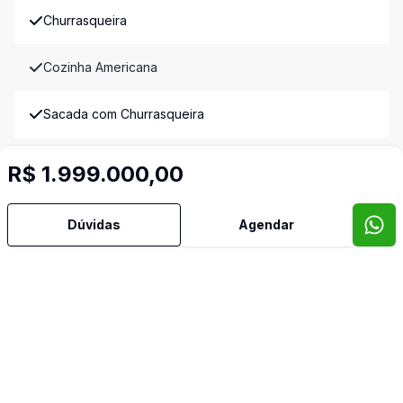
Churrasqueira
Cozinha Americana
Sacada com Churrasqueira
Sala de Jantar
R$ 1.999.000,00
Imóveis semelhantes
Dúvidas
Agendar
Confira imóveis semelhantes
Cód:
907175
Comparar
Có